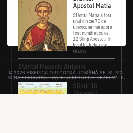
Apostol Matia
Sfântul Matia a fost
unul din cei 70 de
ucenici, iar mai apoi a
fost numărat cu cei
12 Sfinți Apostoli , în
locul lui Iuda, care
căzuse.
Sfântul Mucenic Antonin
© 2026 BISERICA ORTODOXĂ ROMÂNĂ SF. M. MC.
MINA FREIBURG. TOATE DREPTURILE REZERVATE.
Sfinții 10
Mucenici
Mărturisitori
pentru icoana
lui Hristos
Sfinții, întărindu-se cu
puterea lui Hristos,