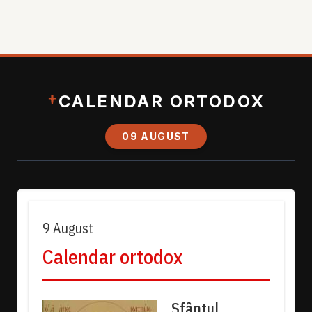
†
CALENDAR ORTODOX
09 AUGUST
9 August
Calendar ortodox
Sfântul