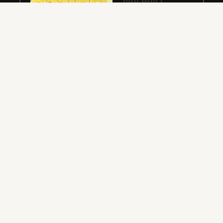
Mucenici
Mărturisitori
pentru icoana
lui Hristos
Sfinții, întărindu-se cu
puterea lui Hristos,
răbdau cu vitejie,
neslăbind cu trupurile. Iar tiranul, văzând acest
lucru, a poruncit să le ardă fețele cu fiare arse,...
✝) Duminica a
10-a după
Rusalii
(Vindecarea
lunaticului)
În vremea aceea s-a
apropiat de Iisus un
om, îngenunchind
înaintea Lui și zicându-I: Doamne, miluiește pe fiul
meu, că este lunatic și pătimește rău, căci adesea...