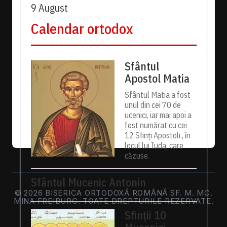
9 August
Calendar ortodox
Sfântul
Apostol Matia
Sfântul Matia a fost
unul din cei 70 de
ucenici, iar mai apoi a
fost numărat cu cei
12 Sfinți Apostoli , în
locul lui Iuda, care
căzuse.
Sfântul Mucenic Antonin
© 2026 BISERICA ORTODOXĂ ROMÂNĂ SF. M. MC.
MINA FREIBURG. TOATE DREPTURILE REZERVATE.
Sfinții 10